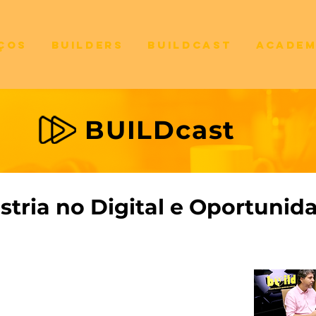
ços
Builders
BUILDCast
Acade
BUILDcast
stria no Digital e Oportunid