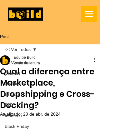
Post
<< Ver Todos
Equipe Build
<< Ver Todos
2 min de leitura
Qual a diferença entre
Clientes
Marketplace,
Notícias
Dropshipping e Cross-
Gestão
Docking?
B2B
Atualizado:
29 de abr. de 2024
Indústria
Black Friday