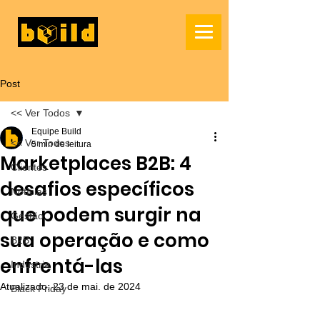
Post
<< Ver Todos
Equipe Build
<< Ver Todos
5 min de leitura
Marketplaces B2B: 4
Clientes
desafios específicos
Notícias
que podem surgir na
Gestão
sua operação e como
B2B
enfrentá-las
Indústria
Atualizado:
23 de mai. de 2024
Black Friday